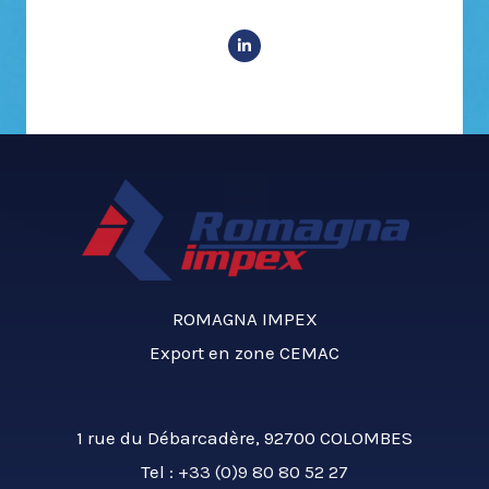
L
i
n
k
e
d
i
n
-
i
n
ROMAGNA IMPEX
Export en zone CEMAC
1 rue du Débarcadère, 92700 COLOMBES
Tel :
+33 (0)9 80 80 52 27