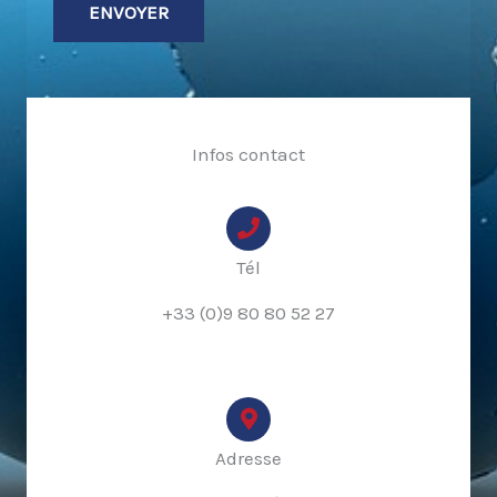
ENVOYER
A
l
t
Infos contact
e
r
n
a
Tél
t
+33 (0)9 80 80 52 27
i
v
e
:
Adresse