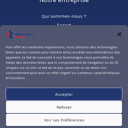
Qui sommes-nous ?
Export
Contact
Pour offrir les meilleures expériences, nous utilisons des technologies
telles que les cookies pour stocker et/ou accéder aux informations des
Partner
appareils. Le fait de consentir à ces technologies nous permettra de
traiter des données telles que le comportement de navigation ou les ID
uniques sur ce site. Le fait de ne pas consentir ou de retirer son
PARKER HANNIFIN
consentement peut avoir un effet négatif sur certaines caractéristiques
et fonctions.
Accepter
Politique de confidentialité
Mentions légales
Refuser
Politique de cookies (UE)
Voir Les Préférences
Copyright © 2026 | Création
Nathalie Chanfray